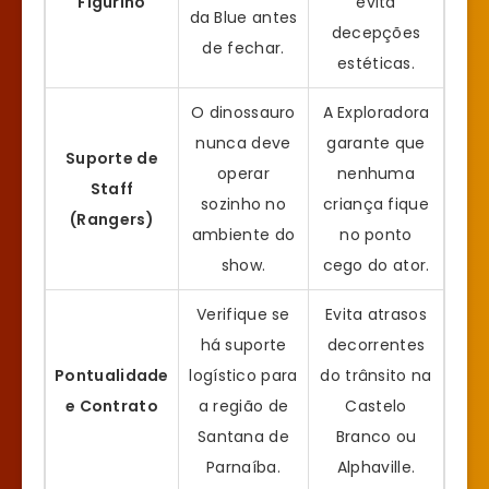
Figurino
evita
da Blue antes
decepções
de fechar.
estéticas.
O dinossauro
A Exploradora
nunca deve
garante que
Suporte de
operar
nenhuma
Staff
sozinho no
criança fique
(Rangers)
ambiente do
no ponto
show.
cego do ator.
Verifique se
Evita atrasos
há suporte
decorrentes
Pontualidade
logístico para
do trânsito na
e Contrato
a região de
Castelo
Santana de
Branco ou
Parnaíba.
Alphaville.