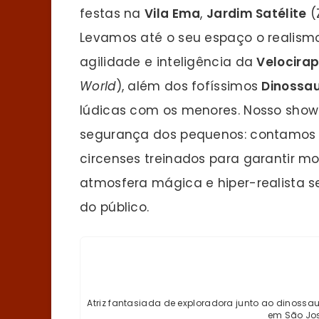
festas na
Vila Ema
,
Jardim Satélite
(
Levamos até o seu espaço o realism
agilidade e inteligência da
Velocirap
World
), além dos fofíssimos
Dinossa
lúdicas com os menores. Nosso show
segurança dos pequenos: contamos c
circenses treinados para garantir mo
atmosfera mágica e hiper-realista s
do público.
Atriz fantasiada de exploradora junto ao dinossa
em São Jo