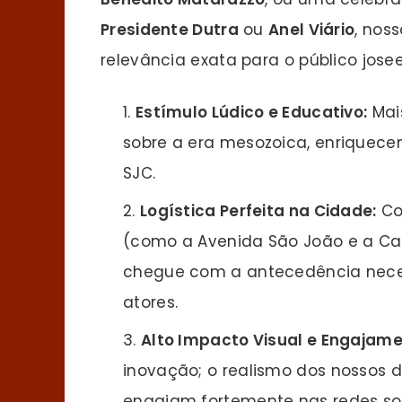
Presidente Dutra
ou
Anel Viário
, nos
relevância exata para o público jose
Estímulo Lúdico e Educativo:
Mai
sobre a era mesozoica, enriquecen
SJC.
Logística Perfeita na Cidade:
Con
(como a Avenida São João e a Cas
chegue com a antecedência neces
atores.
Alto Impacto Visual e Engajame
inovação; o realismo dos nossos d
engajam fortemente nas redes soc